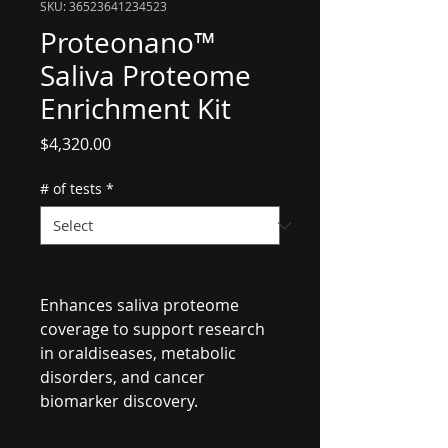
SKU: 36523641234523
Proteonano™
Saliva Proteome
Enrichment Kit
Price
$4,320.00
# of tests
*
Enhances saliva proteome
coverage to support research
in oraldiseases, metabolic
disorders, and cancer
biomarker discovery.