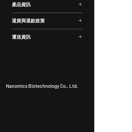
產品資訊
這是產品詳情，適合加入有關產品的更
退貨與退款政策
多資訊，例如尺寸、材料、保固和清洗
說明。另外，您也可在此處形容產品的
這是退貨與退款政策，適合向客戶解釋
獨特之處，以及可給客戶帶來的好處。
運送資訊
如何處理不滿意的產品。撰寫政策時，
買家總是希望能在購買之前清楚了解產
請盡量開門見山，以便建立互信，讓顧
品。所以請盡量提供資訊，讓顧客有信
這是個運送政策，適合加入與運送方
客有信心購買您的產品。
心和决心購買產品。
法、包裝和費用相關的資訊。撰寫政策
時，請盡量開門見山，以便建立互信，
讓顧客有信心購買您的產品。
Nanomics Biotechnology Co., Ltd.